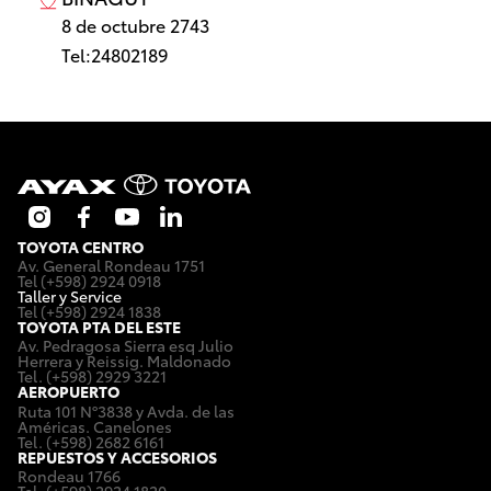
8 de octubre 2743
Tel:
24802189
TOYOTA CENTRO
Av. General Rondeau 1751
Tel (+598) 2924 0918
Taller y Service
Tel (+598) 2924 1838
TOYOTA PTA DEL ESTE
Av. Pedragosa Sierra esq Julio
Herrera y Reissig. Maldonado
Tel. (+598) 2929 3221
AEROPUERTO
Ruta 101 Nº3838 y Avda. de las
Américas. Canelones
Tel. (+598) 2682 6161
REPUESTOS Y ACCESORIOS
Rondeau 1766
Tel. (+598) 2924 1820