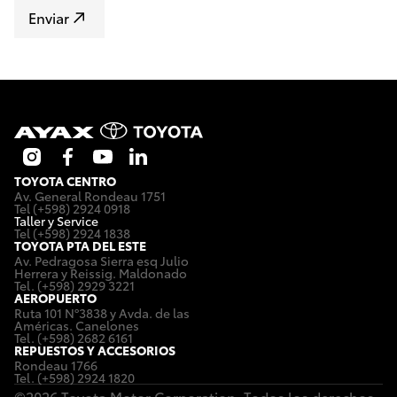
Enviar
TOYOTA CENTRO
Av. General Rondeau 1751
Tel (+598) 2924 0918
Taller y Service
Tel (+598) 2924 1838
TOYOTA PTA DEL ESTE
Av. Pedragosa Sierra esq Julio
Herrera y Reissig. Maldonado
Tel. (+598) 2929 3221
AEROPUERTO
Ruta 101 Nº3838 y Avda. de las
Américas. Canelones
Tel. (+598) 2682 6161
REPUESTOS Y ACCESORIOS
Rondeau 1766
Tel. (+598) 2924 1820
©2026 Toyota Motor Corporation. Todos los derechos