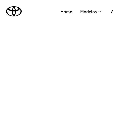
Home
Modelos
A
Encontrá los talleres
autorizados en todo el