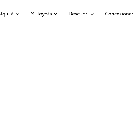
lquilá
Mi Toyota
Descubrí
Concesionar
 país
Departamento