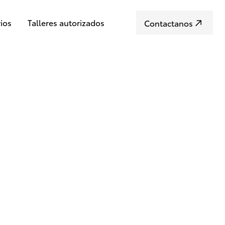
ios
Talleres autorizados
Contactanos
Todos
Mec/Chapa
Mecánica
Chapa