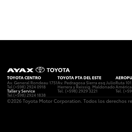
TOYOTA CENTRO
TOYOTA PTA DEL ESTE
AEROPU
Av. General Rondeau 1751
Av. Pedragosa Sierra esq Julio
Ruta 101
Tel (+598) 2924 0918
Herrera y Reissig. Maldonado
América
Taller y Service
Tel. (+598) 2929 3221
Tel. (+5
Tel (+598) 2924 1838
©2026 Toyota Motor Corporation. Todos los derechos r