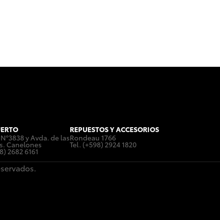
ERTO
REPUESTOS Y ACCESORIOS
 Nº3838 y Avda. de las
Rondeau 1766
s. Canelones
Tel. (+598) 2924 1820
98) 2682 6161
eservados.