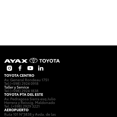
Toyota Uruguay
Enviános tu CV al email
info@ayaxonline.com
y forma parte de
nuestro equipo.
TOYOTA CENTRO
Av. General Rondeau 1751
Tel (+598) 2924 0918
Taller y Service
Tel (+598) 2924 1838
TOYOTA PTA DEL ESTE
Av. Pedragosa Sierra esq Julio
Herrera y Reissig. Maldonado
Tel. (+598) 2929 3221
AEROPUERTO
Ruta 101 Nº3838 y Avda. de las