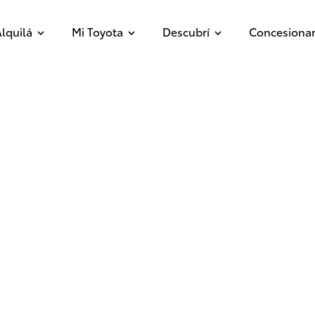
lquilá
Mi Toyota
Descubrí
Concesionar