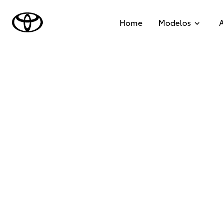
Ficha Técnica
Home
Modelos
A
Yaris Cross
01
02
03